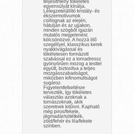
teljesítmény tökéletes
egyensúlyát kínálja.
Lélegzetelállító kristály- és
ékszermotívumok
csillognak az elején,
hátulján és az ujjakon,
minden szögből igazán
mutatós megjelenést
kölcsönözve. A hozzá illő
szegéllyel, klasszikus kerek
nyakkivágással és
tökéletesen formázott
szabással ez a tornadressz
gyönyörűen mozog a testtel
együtt, biztosítva a teljes
mozgásszabadságot,
miközben kifinomultságot
sugároz.
Figyelemfelkeltésre
tervezték, így tökéletes
választás azoknak a
tornászoknak, akik
szeretnek kitűnni. Kapható
még piros/fekete,
jégmadár/sötétkék,
zöld/fehér és lila/fekete
színben.