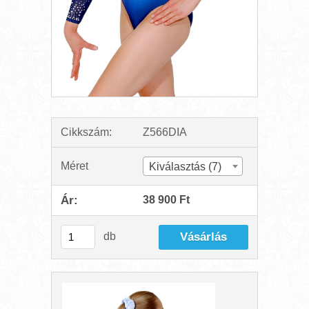
Cikkszám:
Z566DIA
Méret
Kiválasztás (7)
Ár:
38 900 Ft
db