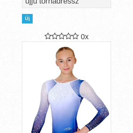
ujjú tornadressz
Új
0x