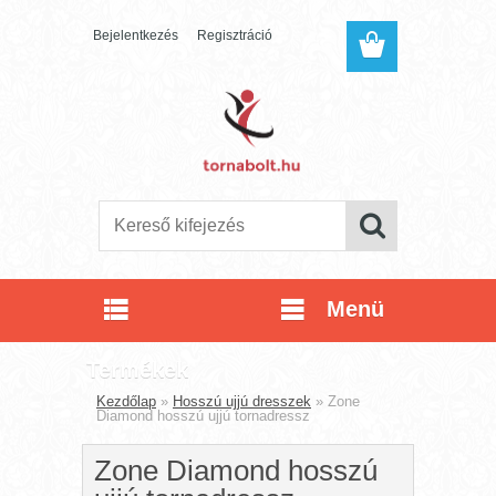
Bejelentkezés
Regisztráció
Menü
Termékek
Kezdőlap
»
Hosszú ujjú dresszek
»
Zone
Diamond hosszú ujjú tornadressz
Zone Diamond hosszú