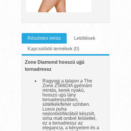
Részletes leírás
Letöltések
Kapcsolódó termékek (0)
Zone Diamond hosszú ujjú
tornadressz
Ragyogj a talajon a The
Zone Z566DIA gyémánt
mintás, kerek nyakú,
hosszú ujjú lány
tornadresszében,
sötétkék/fehér színben.
Luxus puha
nejlonból/likrából készült,
sima matt ombré felülettel,
ez a tornadressz az
elegancia, a kényelem és a