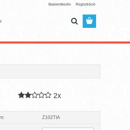
Bejelentkezés
Regisztráció
t
2x
m:
Z102TIA