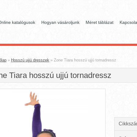
Online katalógusok
Hogyan vásároljunk
Méret táblázat
Kapcsola
őlap
»
Hosszú ujjú dresszek
»
Zone Tiara hosszú ujjú tornadressz
ne Tiara hosszú ujjú tornadressz
Cikkszá