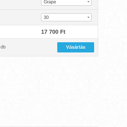
Grape
30
17 700 Ft
db