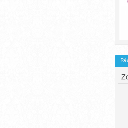
Rés
Zo