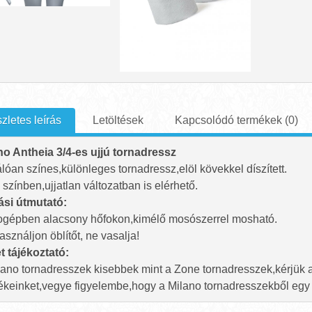
zletes leírás
Letöltések
Kapcsolódó termékek (0)
no Antheia 3/4-es ujjú tornadressz
lóan színes,különleges tornadressz,elöl kövekkel díszített.
színben,ujjatlan változatban is elérhető.
si útmutató:
gépben alacsony hőfokon,kimélő mosószerrel mosható.
sználjon öblítőt, ne vasalja!
t tájékoztató:
lano tornadresszek kisebbek mint a Zone tornadresszek,kérjük
ékeinket,vegye figyelembe,hogy a Milano tornadresszekből egy