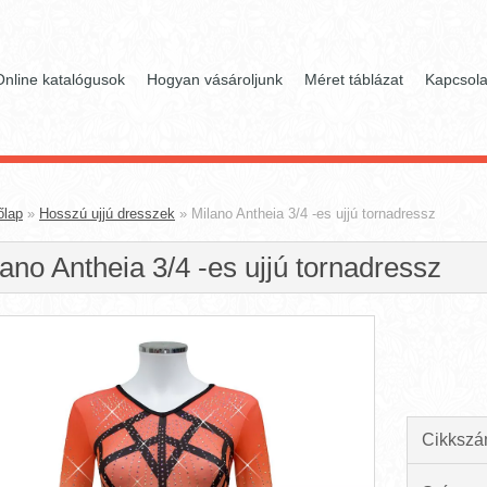
Online katalógusok
Hogyan vásároljunk
Méret táblázat
Kapcsola
őlap
»
Hosszú ujjú dresszek
»
Milano Antheia 3/4 -es ujjú tornadressz
ano Antheia 3/4 -es ujjú tornadressz
Cikkszá