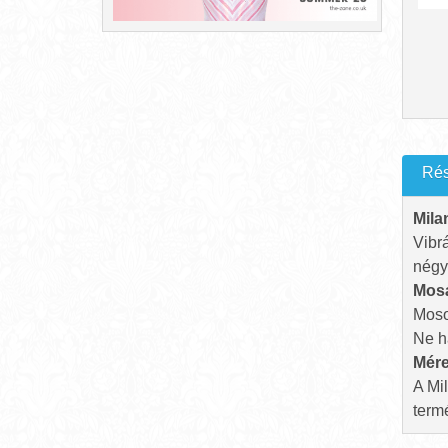
Rés
Mila
Vibrá
négy 
Mosá
Moso
Ne ha
Mére
A Mi
term