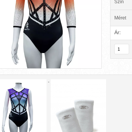
Szín
Méret
Ár: