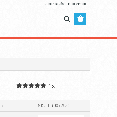
Bejelentkezés
Regisztráció
t
1x
m:
SKU FR00729/CF