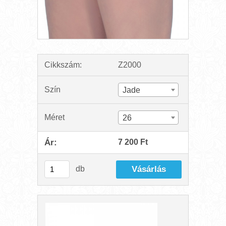
Cikkszám:
Z2000
Szín
Jade
Méret
26
Ár:
7 200 Ft
db