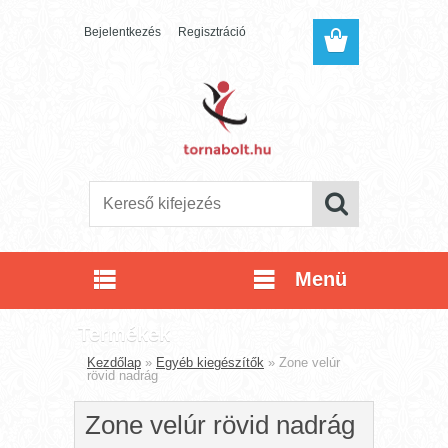
Bejelentkezés
Regisztráció
Menü
Termékek
Kezdőlap
»
Egyéb kiegészítők
»
Zone velúr
rövid nadrág
Zone velúr rövid nadrág